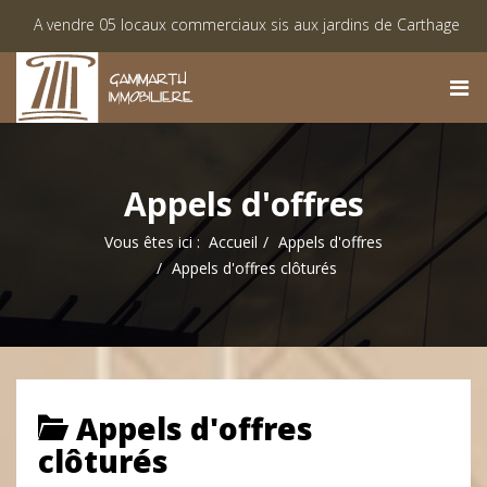
vendre 05 locaux commerciaux sis aux jardins de Carthage
Lis
nte des lots viabilisés à Monastir « Lotissement El Achaab Golf »
Appels d'offres
Vous êtes ici :
Accueil
Appels d'offres
Appels d'offres clôturés
Appels d'offres
clôturés