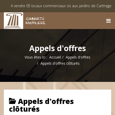
A vendre 05 locaux commerciaux sis aux jardins de Carthage
L
Vente des lots viabilisés à Monastir « Lotissement El Achaab Golf »
Appels d'offres
Vous êtes ici :
Accueil
Appels d'offres
Appels d'offres clôturés
Appels d'offres
clôturés