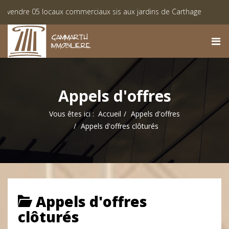
e 05 locaux commerciaux sis aux jardins de Carthage
Liste de
es lots viabilisés à Monastir « Lotissement El Achaab Golf »
Appels d'offres
Vous êtes ici :
Accueil
Appels d'offres
Appels d'offres clôturés
Appels d'offres
clôturés