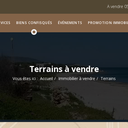
A vendre 05 locaux com
Vente des lots viabilis
VICES
BIENS CONFISQUÉS
ÉVÉNEMENTS
PROMOTION IMMOBIL
Terrains à vendre
Vous êtes ici :
Accueil
Immobilier à vendre
Terrains