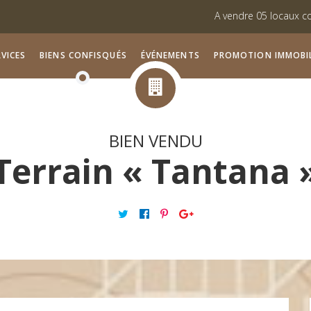
A vendre 05 locaux commerciaux si
Vente des lots viabilisés à Monasti
VICES
BIENS CONFISQUÉS
ÉVÉNEMENTS
PROMOTION IMMOBIL
BIEN VENDU
Terrain « Tantana 