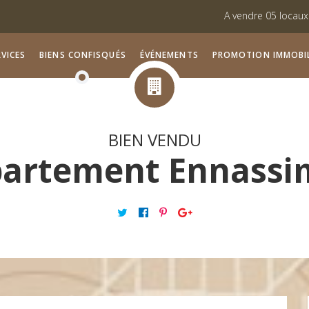
A vendre 05 locaux commerciaux s
Vente des lots viabilisés à Monas
VICES
BIENS CONFISQUÉS
ÉVÉNEMENTS
PROMOTION IMMOBIL
BIEN VENDU
artement Ennassi