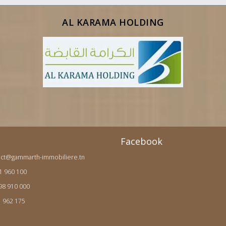
AL KARAMA HOLDING
Facebook
act@gammarth-immobiliere.tn
71 960 100
 98 910 000
1 962 175