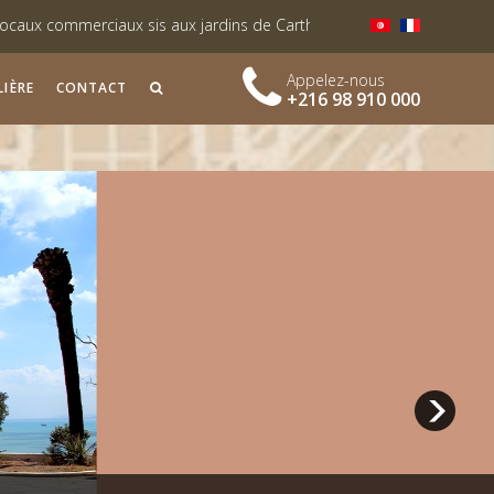
x sis aux jardins de Carthage
Liste des biens attribués suite 
nastir « Lotissement El Achaab Golf »
Appelez-nous
IÈRE
CONTACT
+216 98 910 000