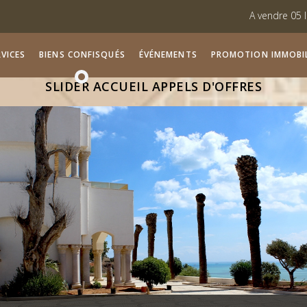
A vendre 05 locaux commerciau
Vente des lots viabilisés à Mo
VICES
BIENS CONFISQUÉS
ÉVÉNEMENTS
PROMOTION IMMOBIL
SLIDER ACCUEIL APPELS D'OFFRES