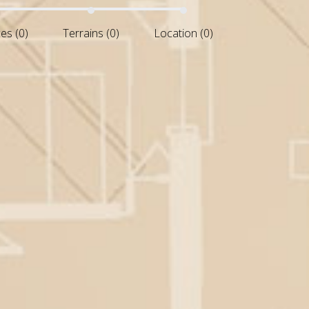
s (0)
Terrains (0)
Location (0)