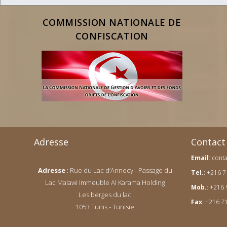
COMMISSION NATIONALE DE
CONFISCATION
Adresse
Contact
Email
:
cont
Adresse
: Rue du Lac d’Annecy - Passage du
Tel.
: +216 
Lac Malawi Immeuble Al Karama Holding
Mob.
: +216
Les berges du lac
Fax
: +216 7
1053 Tunis - Tunisie