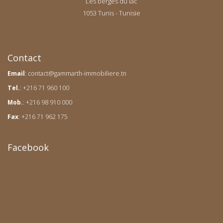
Les berges du lac
1053 Tunis - Tunisie
Contact
Email
:
contact@gammarth-immobiliere.tn
Tel.
: +216 71 960 100
Mob.
: +216 98 910 000
Fax
: +216 71 962 175
Facebook