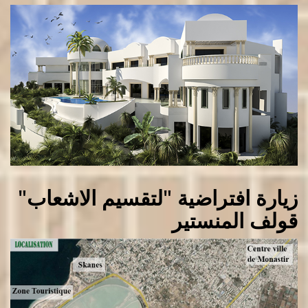
زيارة افتراضية "لتقسيم الاشعاب"
قولف المنستير