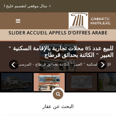
مثال موقعي لتقسيم خليج الأشعاب بالمنستير
SLIDER ACCUEIL APPELS D'OFFRES ARABE
للبيع عدد 05 محلات تجارية بالإقامة السكنية "
العبير " الكائنة بحدائق قرطاج
prev
next
الإقامة السكنية " العبير " الكائنة بحدائق قرطاج - المرسى
البحث عن عقار