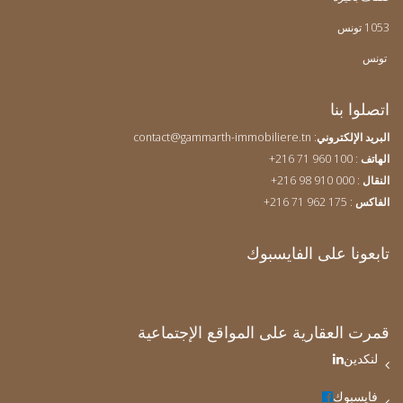
1053 تونس
تونس
اتصلوا بنا
البريد الإلكتروني
:
contact@gammarth-immobiliere.tn
الهاتف
: 960
100 71 216+
النقال
: 000 910 98 216+
الفاكس
: 175 962 71 216+
تابعونا على الفايسبوك
قمرت العقارية على المواقع الإجتماعية
لنكدين
فايسبوك