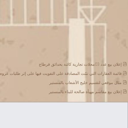
إعلان بيع عدد 03محلات تجارية كائنة بحدائق قرطاج
قائمة العقارات التي تمّت المصادقة على التفويت فيها على إثر طلبات عرو
مثال موقعي لتقسيم خليج الأشعاب بالمنستير
إعلان بيع مقاسم مهيأة صالحة للبناء بالمنستير