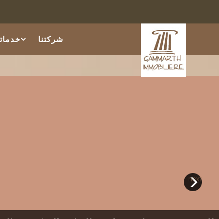
إعلان 
شركتنا
خدماتن
next