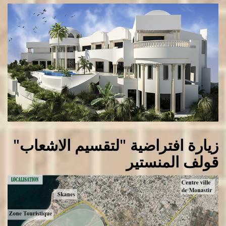
زيارة افتراضية "لتقسيم الاشعاب"
قولف المنستير