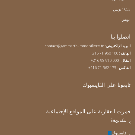
1053 تونس
تونس
اتصلوا بنا
البريد الإلكتروني
:
contact@gammarth-immobiliere.tn
الهاتف
: 960
100 71 216+
النقال
: 000 910 98 216+
الفاكس
: 175 962 71 216+
تابعونا على الفايسبوك
قمرت العقارية على المواقع الإجتماعية
لنكدين
فايسبوك