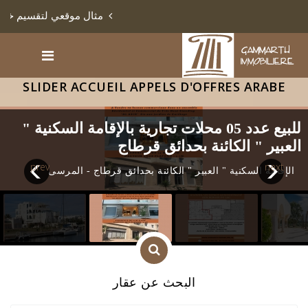
مثال موقعي لتقسيم خليج الأشعاب بالمنستير
SLIDER ACCUEIL APPELS D'OFFRES ARABE
للبيع عدد 05 محلات تجارية بالإقامة السكنية "
العبير " الكائنة بحدائق قرطاج
prev
next
الإقامة السكنية " العبير " الكائنة بحدائق قرطاج - المرسى
البحث عن عقار